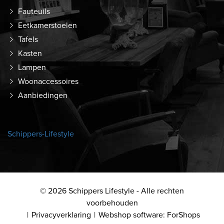
Fauteuils
Eetkamerstoelen
Tafels
Kasten
Lampen
Woonaccessoires
Aanbiedingen
Schippers-Lifestyle
© 2026 Schippers Lifestyle - Alle rechten
voorbehouden
Privacyverklaring
Webshop software: ForShops