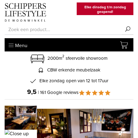
Elke dinsdag t/m zondag
geopend!
Menu
2
2000m
sfeervolle showroom
CBW erkende meubelzaak
Elke zondag open van 12 tot 17uur
9,5
| 161 Google reviews