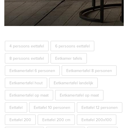
4 persoons eettafel
6 persoons eettafel
8 persoons eettafel
Eetkamer tafels
Eetkamertafel 6 personen
Eetkamertafel 8 personen
Eetkamertafel hout
Eetkamertafel landelijk
Eetkamertafel op maat
Eetkamertafel op maat
Eettafel
Eettafel 10 personen
Eettafel 12 personen
Eettafel 200
Eettafel 200 cm
Eettafel 200x100