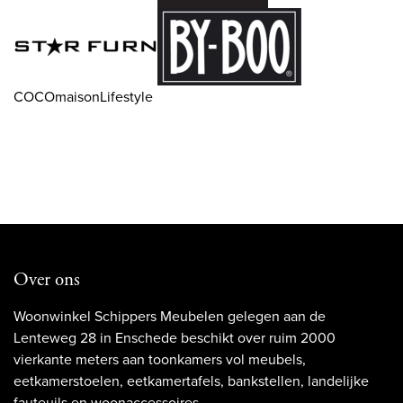
COCOmaisonLifestyle
Over ons
Woonwinkel Schippers Meubelen gelegen aan de
Lenteweg 28 in Enschede beschikt over ruim 2000
vierkante meters aan toonkamers vol meubels,
eetkamerstoelen, eetkamertafels, bankstellen, landelijke
fauteuils en woonaccessoires.