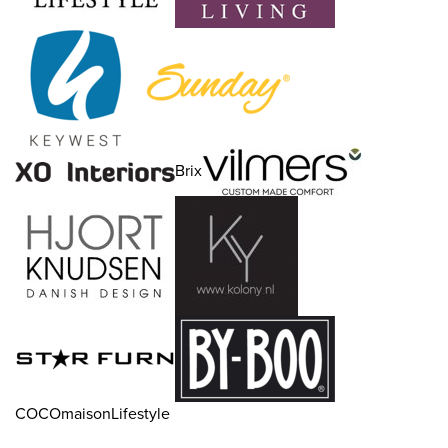
Brix
COCOmaisonLifestyle