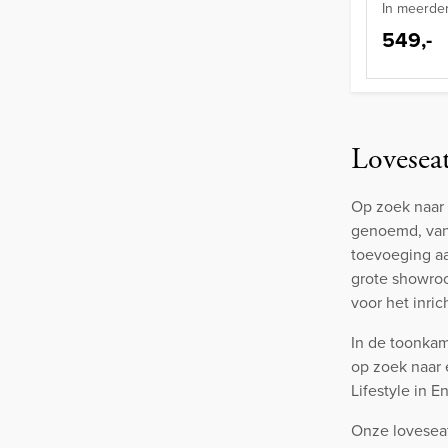
In meerder
549,-
Lovesea
Op zoek naar 
genoemd, van 
toevoeging aa
grote showroo
voor het inri
In de toonkam
op zoek naar 
Lifestyle in 
Onze loveseat