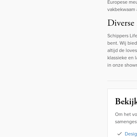
Europese meub
vakbekwaam a
Diverse 
Schippers Lif
bent. Wij bied
altijd de love
klassieke en l
in onze showr
Bekijk
Om het vo
samengeste
Desig