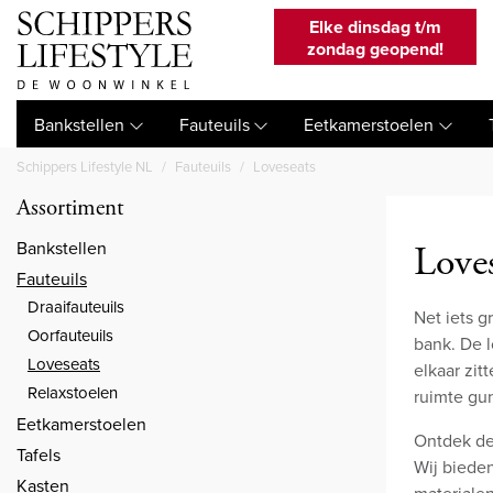
Elke dinsdag t/m
zondag geopend!
Bankstellen
Fauteuils
Eetkamerstoelen
Schippers Lifestyle NL
Fauteuils
Loveseats
Assortiment
Bankstellen
Love
Fauteuils
Draaifauteuils
Net iets g
Oorfauteuils
bank. De l
Loveseats
elkaar zit
Relaxstoelen
ruimte gun
Eetkamerstoelen
Ontdek de 
Tafels
Wij bieden
Kasten
materialen