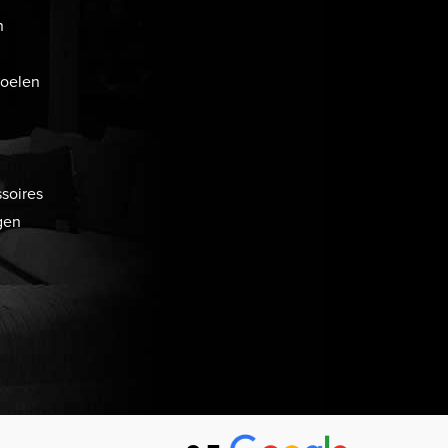
n
toelen
soires
gen