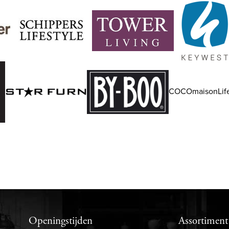
COCOmaisonLife
Openingstijden
Assortiment