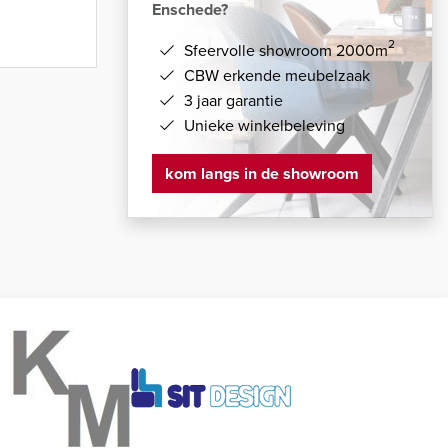
Enschede?
2
Sfeervolle showroom 2000m
CBW erkende meubelzaak
3 jaar garantie
Unieke winkelbeleving
kom langs in de showroom