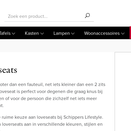
Tafels
Kasten
Lampen
Woonaccessoires
seats
roter dan een fauteuil, net iets kleiner dan een 2 zits
oveseat is perfect voor degenen die graag knus bij
ten of voor de persoon die zichzelf net iets meer
t.
ruime keuze aan loveseats bij Schippers Lifestyle.
 loverseats aan in verschillende kleuren, stijlen en
.