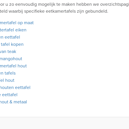
or u zo eenvoudig mogelijk te maken hebben we overzichtspagi
eld waarbij specifieke eetkamertafels zijn gebundeld.
mertafel op maat
tertafel eiken
n eettafel
 tafel kopen
 van teak
 mangohout
mertafel hout
n tafels
fel hout
 houten eettafel
e eettafel
 hout & metaal