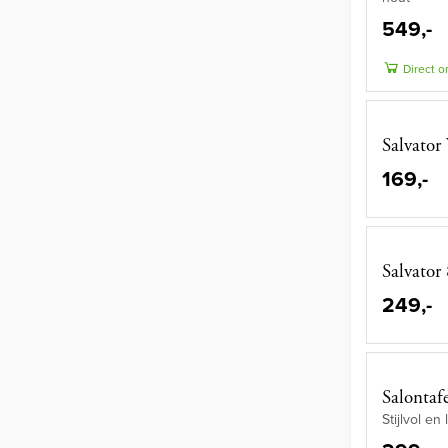
549,-
Direct o
Salvato
169,-
Salvator
249,-
Salontaf
Stijlvol e