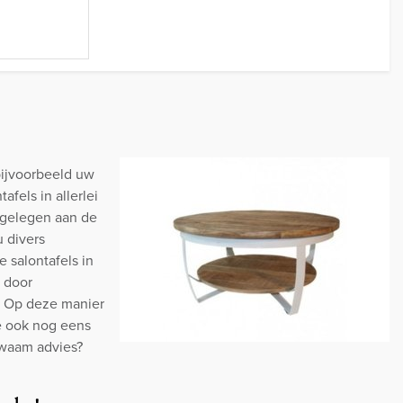
bijvoorbeeld uw
fels in allerlei
 gelegen aan de
 divers
 salontafels in
d door
. Op deze manier
ie ook nog eens
kwaam advies?