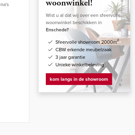
woonwinkel!
na's
Wist u al dat wij over een sfeervolle
woonwinkel beschikken in
Enschede?
2
Sfeervolle showroom 2000m
CBW erkende meubelzaak
3 jaar garantie
Unieke winkelbeleving
kom langs in de showroom