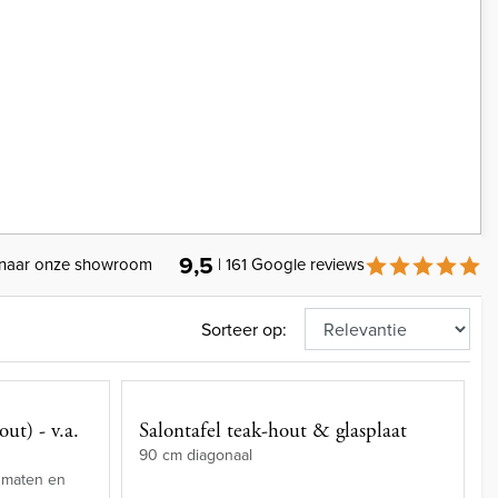
9,5
naar onze showroom
| 161 Google reviews
Sorteer op:
ut) - v.a.
Salontafel teak-hout & glasplaat
90 cm diagonaal
 maten en