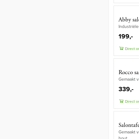
Abby sal
Industriël
199,-
Direct o
Rocco sal
Gemaakt v
339,-
Direct o
Salontaf
Gemaakt v
hout