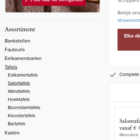
Bekijk on
showroo
Assortiment
Elke d
Bankstellen
Fauteuils
Eetkamerstoelen
Tafels
Complete 
Eetkamertafels
Salontafels
Wandtafels
Hoektafels
Boomstamtafels
Kloostertafels
Salontaf
Bartafels
vanaf € 
Kasten
Meerdere 