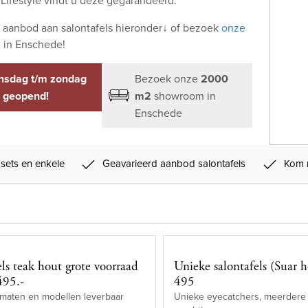
s aanbod aan salontafels hieronder↓ of bezoek
onze
m
in Enschede!
insdag t/m zondag
Bezoek onze
2000
geopend!
m2
showroom in
Enschede
sets en enkele
Geavarieerd aanbod salontafels
Kom 
els teak hout grote voorraad
Unieke salontafels (Suar ho
495.-
495
maten en modellen leverbaar
Unieke eyecatchers, meerdere