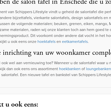
en de salon tafel in Enschede die u zo
ment van Schippers Lifestyle vindt u geheid de salontafel die per
 andere bijzettafels, vierkante salontafels, design salontafels e
ussen de volgende materialen; beuken, grenen, eiken, mango, MD
zame materialen, raden wij onze klanten toch aan hem goed te 
ermingsproduct. Dit voorkomt onder andere dat vocht in het hout
kijkt u ook eens onze
hoektafels
en
eetkamertafels
.
 inrichting van uw woonkamer compl
l ook wel aan vernieuwing toe? Wanneer u de salontafel waar u 
ijk dan ook eens ons assortiment
hoekbanken
of
loungebanken
 salontafel. Een nieuwe tafel en bankstel van Schippers Lifest
t u ook eens: