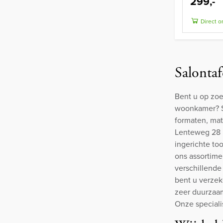
299,-
Direct o
Salontaf
Bent u op zoe
woonkamer? Sc
formaten, mat
Lenteweg 28 i
ingerichte to
ons assortime
verschillend
bent u verzek
zeer duurzaam
Onze speciali