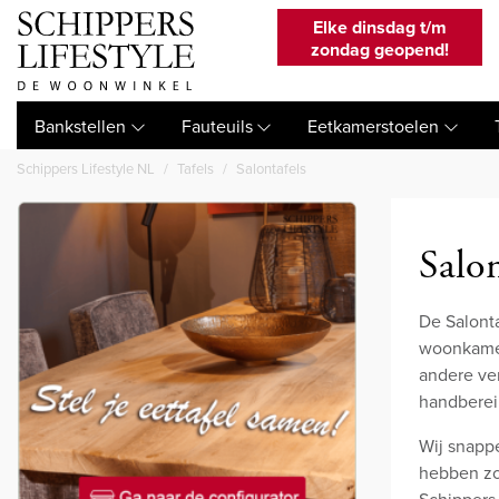
Elke dinsdag t/m
zondag geopend!
Bankstellen
Fauteuils
Eetkamerstoelen
Schippers Lifestyle NL
Tafels
Salontafels
Salon
De Salonta
woonkamer
andere ver
handberei
Wij snappe
hebben zod
Schippers