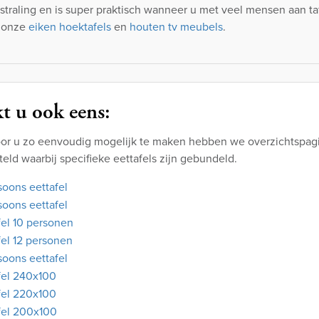
tstraling en is super praktisch wanneer u met veel mensen aan taf
 onze
eiken hoektafels
en
houten tv meubels
.
t u ook eens:
or u zo eenvoudig mogelijk te maken hebben we overzichtspagi
ld waarbij specifieke eettafels zijn gebundeld.
soons eettafel
soons eettafel
fel 10 personen
fel 12 personen
soons eettafel
fel 240x100
fel 220x100
fel 200x100