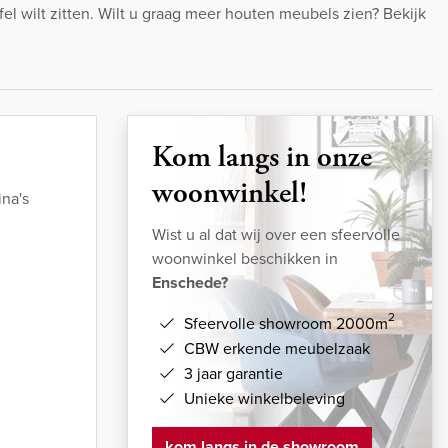
el wilt zitten. Wilt u graag meer houten meubels zien? Bekijk
Kom langs in onze
woonwinkel!
na's
Wist u al dat wij over een sfeervolle
woonwinkel beschikken in
Enschede?
2
Sfeervolle showroom 2000m
CBW erkende meubelzaak
3 jaar garantie
Unieke winkelbeleving
kom langs in de showroom