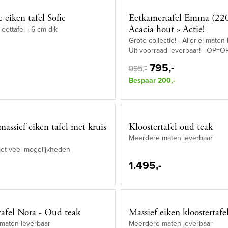
 eiken tafel Sofie
Eetkamertafel Emma (22
Acacia hout » Actie!
eettafel - 6 cm dik
Grote collectie! - Allerlei maten
Uit voorraad leverbaar! - OP=O
795,-
995,-
Bespaar 200,-
massief eiken tafel met kruis
Kloostertafel oud teak
Meerdere maten leverbaar
et veel mogelijkheden
1.495,-
tafel Nora - Oud teak
Massief eiken kloostertafe
maten leverbaar
Meerdere maten leverbaar