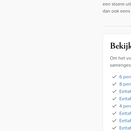
een stoere ui
dan ook eens
Bekijk
Om het vo
samengeste
6 per
8 per
Eetta
Eetta
4 per
Eetta
Eetta
Eetta