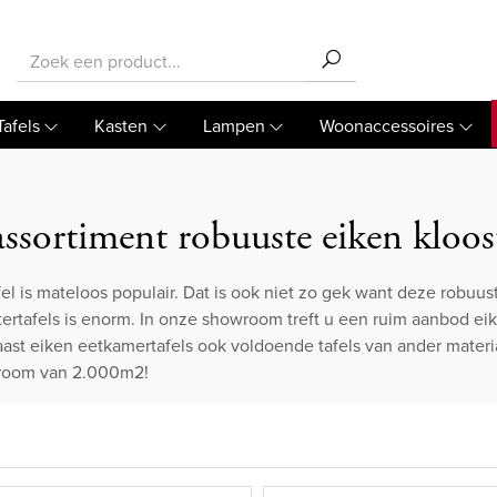
Tafels
Kasten
Lampen
Woonaccessoires
ssortiment robuuste eiken kloost
el is mateloos populair. Dat is ook niet zo gek want deze robuus
ertafels is enorm. In onze showroom treft u een ruim aanbod eiken
st eiken eetkamertafels ook voldoende tafels van ander materia
room van 2.000m2!