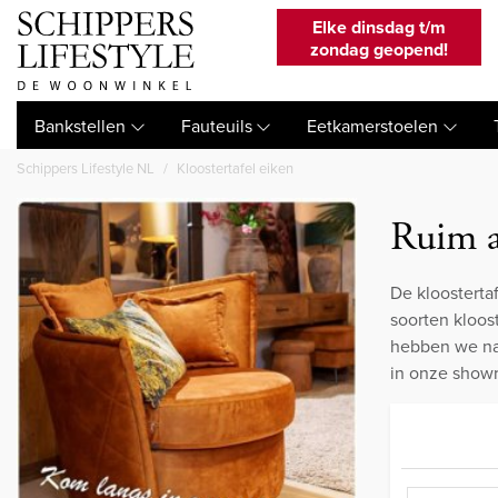
Elke dinsdag t/m
zondag geopend!
Bankstellen
Fauteuils
Eetkamerstoelen
Schippers Lifestyle NL
Kloostertafel eiken
Ruim a
De kloostertaf
soorten kloost
hebben we naa
in onze show