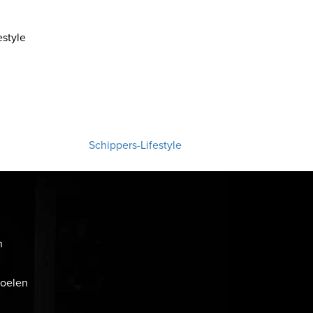
style
Schippers-Lifestyle
n
toelen