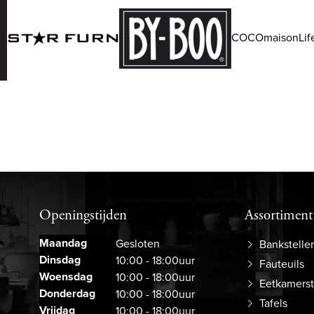
COCOmaisonLife
Openingstijden
Assortiment
Maandag
Gesloten
Bankstelle
Dinsdag
10:00 - 18:00uur
Fauteuils
Woensdag
10:00 - 18:00uur
Eetkamers
Donderdag
10:00 - 18:00uur
Tafels
Vrijdag
10:00 - 18:00uur