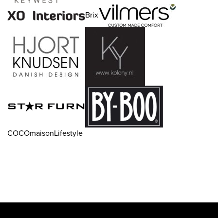
Brix
COCOmaisonLifestyle