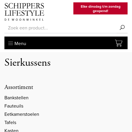
Elke dinsdag t/m zondag
geopend!
Menu
Sierkussens
Assortiment
Bankstellen
Fauteuils
Eetkamerstoelen
Tafels
Kasten