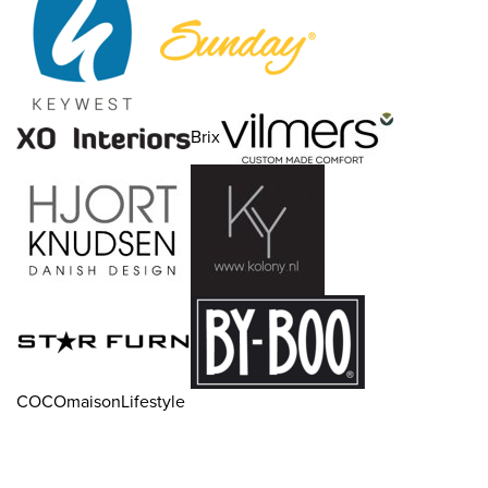
Brix
COCOmaisonLifestyle