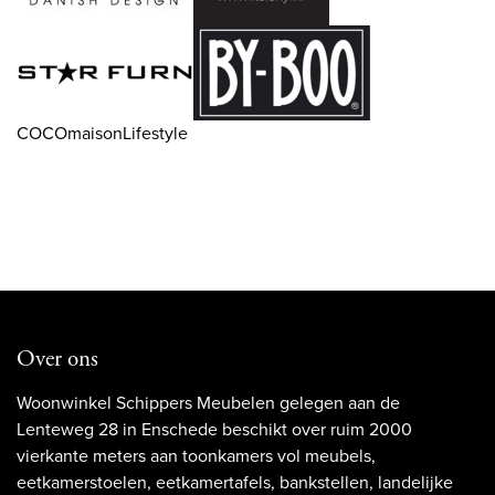
COCOmaisonLifestyle
Over ons
Woonwinkel Schippers Meubelen gelegen aan de
Lenteweg 28 in Enschede beschikt over ruim 2000
vierkante meters aan toonkamers vol meubels,
eetkamerstoelen, eetkamertafels, bankstellen, landelijke