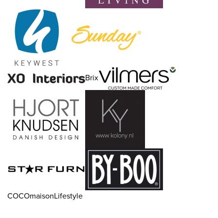
Brix
COCOmaisonLifestyle