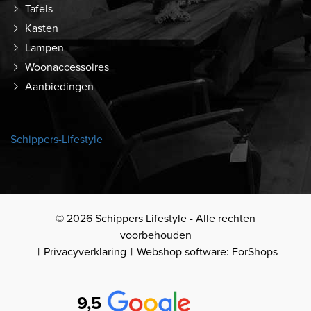
Tafels
Kasten
Lampen
Woonaccessoires
Aanbiedingen
Schippers-Lifestyle
© 2026 Schippers Lifestyle - Alle rechten
voorbehouden
Privacyverklaring
Webshop software: ForShops
9,5