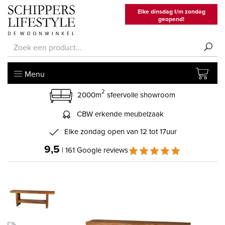
Elke dinsdag t/m zondag
geopend!
Menu
2
2000m
sfeervolle showroom
CBW erkende meubelzaak
Elke zondag open van 12 tot 17uur
9,5
| 161 Google reviews