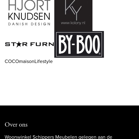
COCOmaisonLifestyle
Over ons
Woonwinkel Schippers Meubelen gelegen aan de