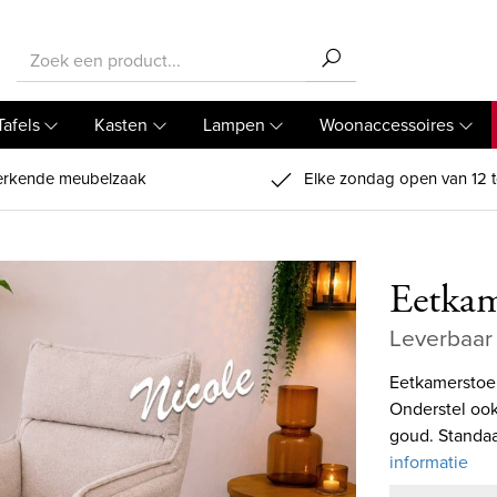
Tafels
Kasten
Lampen
Woonaccessoires
rkende meubelzaak
Elke zondag open van 12 t
Eetkam
Leverbaar 
Eetkamerstoel
Onderstel ook
goud. Standaa
informatie