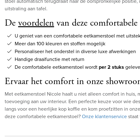
stoel automatisch terugdraait naar de oorspronkelijke positie
uitstraling aan tafel.
De
voordelen
van deze comfortabele 
U geniet van een comfortabele eetkamerstoel met uitste
Meer dan 100 kleuren en stoffen mogelijk
Personaliseer het onderstel in diverse luxe afwerkingen
Handige draaifunctie met return
De comfortabele eetkamerstoel wordt
per 2 stuks
gelever
Ervaar het comfort in onze showroo
Met eetkamerstoel Nicole haalt u niet alleen comfort in huis, m
toevoeging aan uw interieur. Een perfecte keuze voor wie d
langs voor een heerlijke kop koffie en kom proefzitten in on
deze comfortabele eetkamerstoel?
Onze klantenservice
staat 