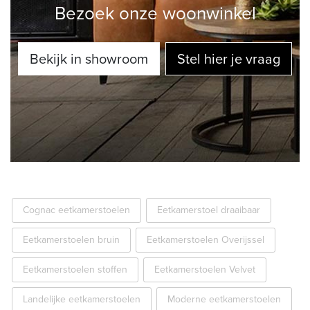
Bezoek onze woonwinkel
Bekijk in showroom
Stel hier je vraag
Cognac eetkamerstoelen
Eetkamerstoel draaibaar
Eetkamerstoelen bruin
Eetkamerstoelen Overijssel
Eetkamerstoelen stoffen
Eetkamerstoelen Velvet
Landelijke eetkamerstoelen
Moderne eetkamerstoelen