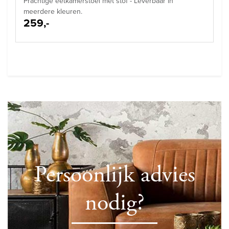
Prachtige eetkamerstoel met stof - Leverbaar in
meerdere kleuren.
259,-
Persoonlijk advies
nodig?