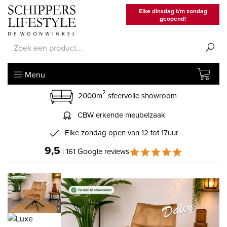
Elke dinsdag t/m zondag
geopend!
Menu
2
2000m
sfeervolle showroom
CBW erkende meubelzaak
Elke zondag open van 12 tot 17uur
9,5
| 161 Google reviews