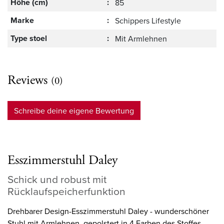
Höhe (cm)
:
85
Marke
:
Schippers Lifestyle
Type stoel
:
Mit Armlehnen
Reviews
(0)
Schreibe deine eigene Bewertung
Esszimmerstuhl Daley
Schick und robust mit
Rücklaufspeicherfunktion
Drehbarer Design-Esszimmerstuhl Daley - wunderschöner
Stuhl mit Armlehnen, gepolstert in 4 Farben des Stoffes