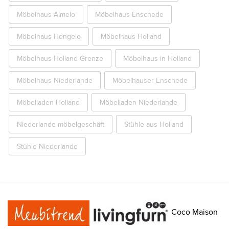
Möbelhaus Almelo
Möbelhaus Enschede
Möbelhaus Hengelo
Möbelhaus Holland
Möbelhaus Holland Grenze
Möbelhaus in Holland
Möbelhaus Niederlande
Möbelhauser Enschede
Möbelladen Holland
Möbelladen Niederlande
Niederlande möbelgeschäft
Stühle aus Holland
Stühle Niederlande
Coco Maison