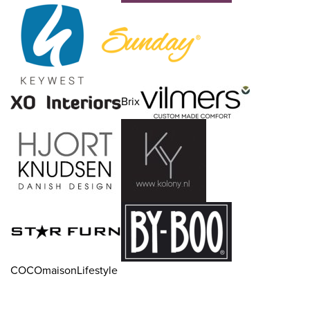
Brix
COCOmaisonLifestyle