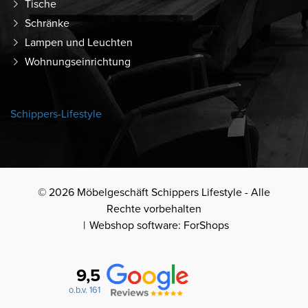
Tische
Schränke
Lampen und Leuchten
Wohnungseinrichtung
Schippers-Lifestyle
© 2026 Möbelgeschäft Schippers Lifestyle - Alle
Rechte vorbehalten
Webshop software: ForShops
9,5
o.b.v. 161