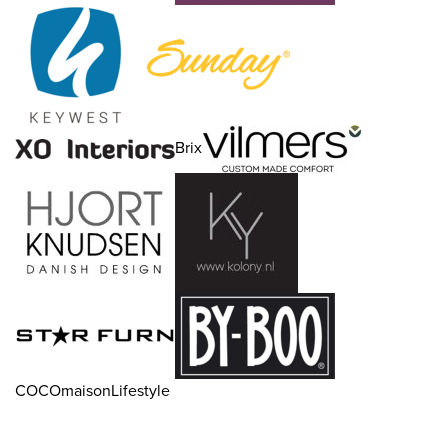
Brix
COCOmaisonLifestyle