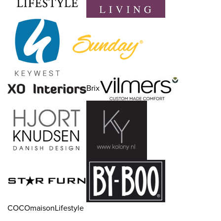
Brix
COCOmaisonLifestyle