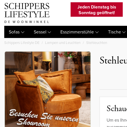
Jeden Dienstag bis
Sonntag geöffnet!
Sofas
Sessel
Esszimmerstühle
Tische
Schippers Lifestyle DE
Lampen und Leuchten
Stehleuchten
Stehle
Schaue
Um es Ihn
zusammeng