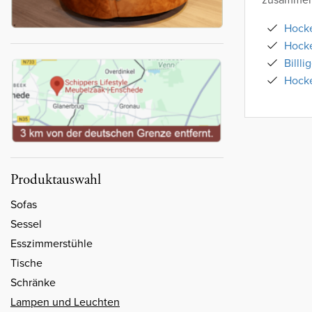
Hocke
Hock
Billli
Hocke
Produktauswahl
Sofas
Sessel
Esszimmerstühle
Tische
Schränke
Lampen und Leuchten