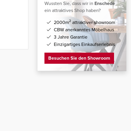
Wussten Sie, dass wir in
Enschede
ein attraktives Shop haben?
2
2000m
attraktiver showroom
CBW anerkanntes Möbelhaus
3 Jahre Garantie
Einzigartiges Einkaufserlebnis
Besuchen Sie den Showroom