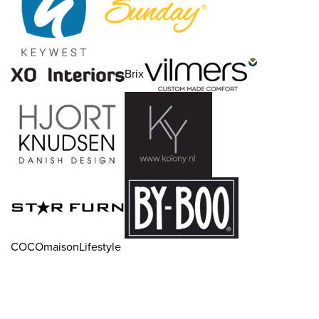
Brix
COCOmaisonLifestyle