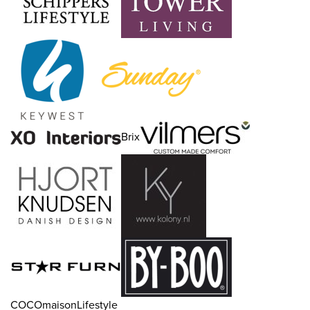
Brix
COCOmaisonLifestyle