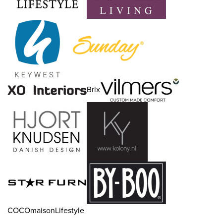
Brix
COCOmaisonLifestyle