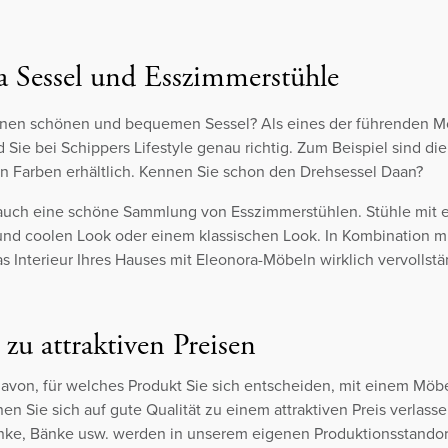
a Sessel und Esszimmerstühle
inen schönen und bequemen Sessel? Als eines der führenden M
d Sie bei Schippers Lifestyle genau richtig. Zum Beispiel sind di
len Farben erhältlich. Kennen Sie schon den Drehsessel Daan?
 auch eine schöne Sammlung von Esszimmerstühlen. Stühle mit 
 und coolen Look oder einem klassischen Look. In Kombination m
s Interieur Ihres Hauses mit Eleonora-Möbeln wirklich vervollst
 zu attraktiven Preisen
von, für welches Produkt Sie sich entscheiden, mit einem Möb
en Sie sich auf gute Qualität zu einem attraktiven Preis verlasse
nke, Bänke usw. werden in unserem eigenen Produktionsstandort