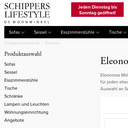
Jeden Dienstag bis
Sonntag geöffnet!
Sofas
Sessel
Esszimmerstühle
Tische
Schippers Lifestyle DE
Eleonora
Produktauswahl
Eleono
Sofas
Sessel
Eleonoras Möb
Esszimmerstühle
für jeden etw
Tische
Auswahl an S
Schränke
Lampen und Leuchten
Wohnungseinrichtung
Angebote