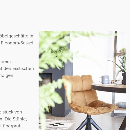
öbelgeschäfte in
e Eleonora-Sessel
einem
it den Esstischen
ändigen.
elstück von
n. Die Stühle,
 überprüft.