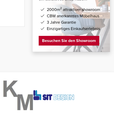
2
2000m
attraktiver showroom
CBW anerkanntes Möbelhaus
3 Jahre Garantie
Einzigartiges Einkaufserlebnis
Besuchen Sie den Showroom