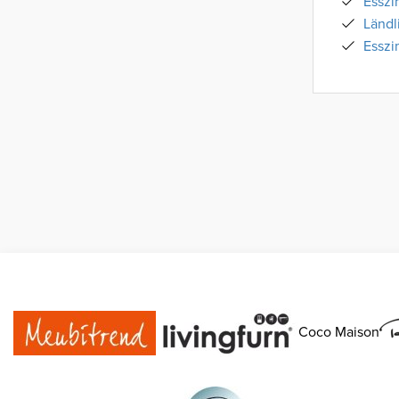
Esszi
Ländl
Esszi
Coco Maison