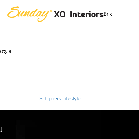
Brix
style
Schippers-Lifestyle
l