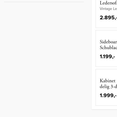
Ledersof
Vintage L
2.895,
Sideboar
Schublad
1.199,-
Kabinet
delig 3-d
1.999,-