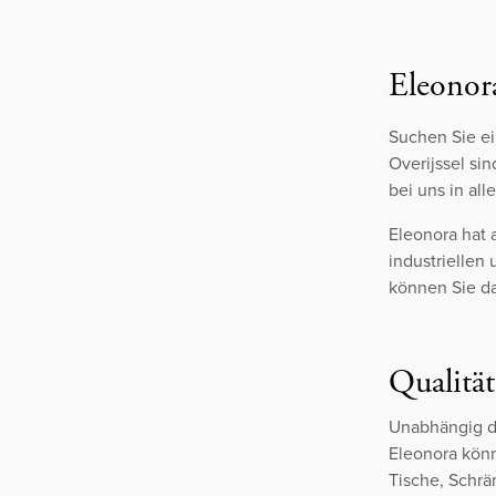
Eleonor
Suchen Sie e
Overijssel sin
bei uns in al
Eleonora hat
industriellen
können Sie da
Qualität
Unabhängig da
Eleonora könn
Tische, Schrä