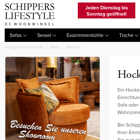
Jeden Dienstag bis
Sonntag geöffnet!
Sofas
Sessel
Esszimmerstühle
Tische
Schippers Lifestyle DE
Sofas
Hockers
Hock
Ein Hocke
Einrichtun
Sofa oder
Wohnzimm
Bei Schipp
Ihrer Ein
Sie nun e