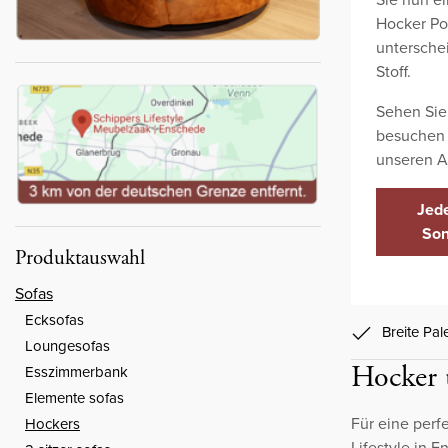
Hocker Po
untersche
Stoff.
Sehen Sie
besuchen 
unseren A
Jede
Son
Produktauswahl
Sofas
Ecksofas
Breite Pa
Loungesofas
Hocker 
Esszimmerbank
Elemente sofas
Für eine perf
Hockers
Lifestyle in 