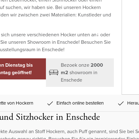
uf suchen, wir haben sie. Bei unseren Hockern
iden wir zwischen zwei Materialien: Kunstleder und
 sich unsere verschiedenen Hocker unten an↓ oder
Sie unseren Showroom in Enschede! Besuchen Sie
usstellungsraum in Enschede!
n Dienstag bis
Bezoek onze
2000
ntag geöffnet!
m2
showroom in
Enschede
lette von Hockern
Einfach online bestellen
Herau
und Sitzhocker in Enschede
ekte Auswahl an Stoff Hockern, auch Puff genannt, sind Sie bei 
Enschede genau richtig. Besuchen Sie für ein inspirierendes Einka