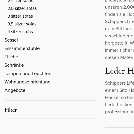
2 sitzer sofas
unseren 2.0
2,5 sitzer sofas
finden sie Ho
3 sitzer sofas
Schippers Lif
3,5 sitzer sofas
dem Stil Ihre
4 sitzer sofas
verschiedene
Sessel
hergestellt. 
Esszimmerstühle
immer sicher 
Tische
diesen Materi
Schränke
Leder H
Lampen und Leuchten
Wohnungseinrichtung
Schippers Lif
einem Sitz-Ho
Angebote
Hocker so la
Lederhockers 
Filter
professionel