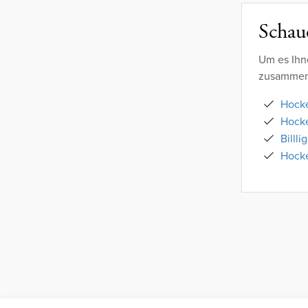
Schaue
Um es Ihn
zusammeng
Hocke
Hock
Billli
Hocke