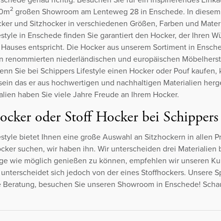
2
00m
großen Showroom am Lenteweg 28 in Enschede. In diese
cker und Sitzhocker in verschiedenen Größen, Farben und Materi
estyle in Enschede finden Sie garantiert den Hocker, der Ihren 
s Hauses entspricht. Die Hocker aus unserem Sortiment in Ensc
n renommierten niederländischen und europäischen Möbelherst
Wenn Sie bei Schippers Lifestyle einen Hocker oder Pouf kaufen,
sein das er aus hochwertigen und nachhaltigen Materialien herge
alien haben Sie viele Jahre Freude an Ihrem Hocker.
ocker oder Stoff Hocker bei Schippers
estyle bietet Ihnen eine große Auswahl an Sitzhockern in allen 
cker suchen, wir haben ihn. Wir unterscheiden drei Materialien 
nge wie möglich genießen zu können, empfehlen wir unseren Ku
unterscheidet sich jedoch von der eines Stoffhockers. Unsere Sp
le Beratung, besuchen Sie unseren Showroom in Enschede! Sch