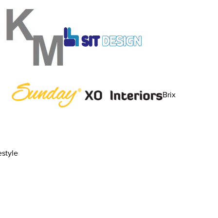
Brix
style