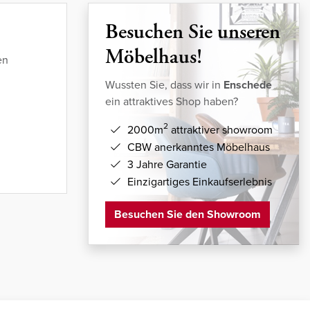
Besuchen Sie unseren
Möbelhaus!
en
Wussten Sie, dass wir in
Enschede
ein attraktives Shop haben?
2
2000m
attraktiver showroom
CBW anerkanntes Möbelhaus
3 Jahre Garantie
Einzigartiges Einkaufserlebnis
Besuchen Sie den Showroom