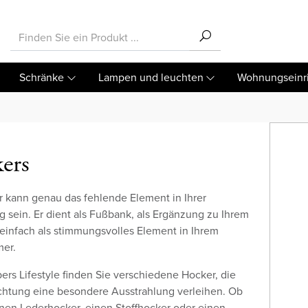
Schränke
Lampen und leuchten
Wohnungseinr
ers
r kann genau das fehlende Element in Ihrer
g sein. Er dient als Fußbank, als Ergänzung zu Ihrem
 einfach als stimmungsvolles Element in Ihrem
er.
ers Lifestyle finden Sie verschiedene Hocker, die
richtung eine besondere Ausstrahlung verleihen. Ob
inen Lederhocker, einen Stoffhocker oder einen