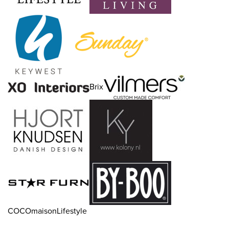
Brix
COCOmaisonLifestyle