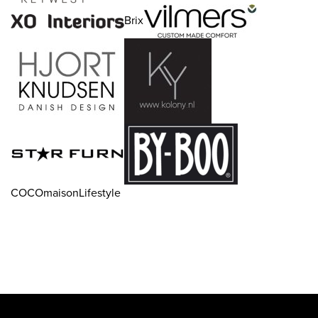
Brix
COCOmaisonLifestyle