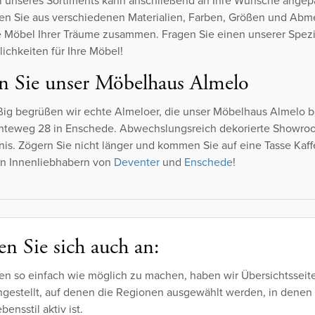
il unseres Sortiments kann anschließend an Ihre Wünsche angep
en Sie aus verschiedenen Materialien, Farben, Größen und Ab
ie Möbel Ihrer Träume zusammen. Fragen Sie einen unserer Spezi
chkeiten für Ihre Möbel!
n Sie unser Möbelhaus Almelo
ig begrüßen wir echte Almeloer, die unser Möbelhaus Almelo b
Lenteweg 28 in Enschede. Abwechslungsreich dekorierte Showr
nis. Zögern Sie nicht länger und kommen Sie auf eine Tasse Kaffe
en Innenliebhabern von
Deventer
und
Enschede
!
n Sie sich auch an:
en so einfach wie möglich zu machen, haben wir Übersichtsseit
estellt, auf denen die Regionen ausgewählt werden, in denen
bensstil aktiv ist.