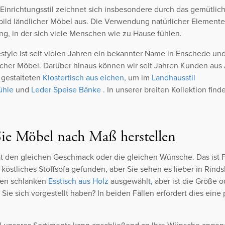
 Einrichtungsstil zeichnet sich insbesondere durch das gemütli
ild ländlicher Möbel aus. Die Verwendung natürlicher Elemente
, in der sich viele Menschen wie zu Hause fühlen.
estyle ist seit vielen Jahren ein bekannter Name in Enschede 
icher Möbel. Darüber hinaus können wir seit Jahren Kunden au
gestalteten
Klostertisch aus eichen
, um im
Landhausstil
ühle
und
Leder
Speise
Bänke
. In unserer breiten Kollektion fin
Sie Möbel nach Maß herstellen
at den gleichen Geschmack oder die gleichen Wünsche. Das ist Fa
 köstliches Stoffsofa gefunden, aber Sie sehen es lieber in Rinds
nen schlanken
Esstisch aus Holz
ausgewählt
,
aber ist die Größe o
Sie sich vorgestellt haben? In beiden Fällen erfordert dies eine 