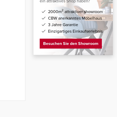
ein attraktives Shop haben?
2
2000m
attraktiver showroom
CBW anerkanntes Möbelhaus
3 Jahre Garantie
Einzigartiges Einkaufserlebnis
Besuchen Sie den Showroom