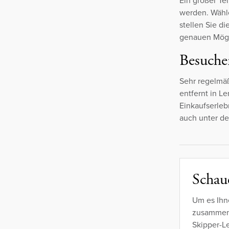
Ein großer Te
werden. Wähl
stellen Sie d
genauen Mögli
Besuche
Sehr regelmäß
entfernt in 
Einkaufserleb
auch unter d
Schaue
Um es Ihn
zusammeng
Skipper-Le