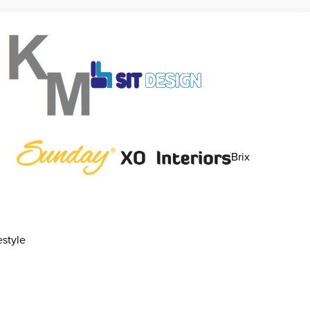
Brix
style