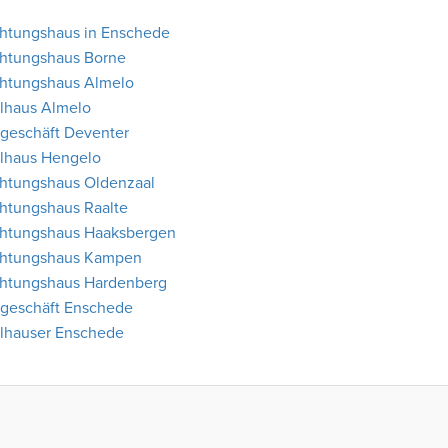
chtungshaus in Enschede
chtungshaus Borne
chtungshaus Almelo
lhaus Almelo
geschäft Deventer
lhaus Hengelo
chtungshaus Oldenzaal
chtungshaus Raalte
chtungshaus Haaksbergen
chtungshaus Kampen
chtungshaus Hardenberg
geschäft Enschede
lhauser Enschede