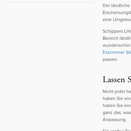
Der ländliche
Erscheinungsb
eine Umgebung
Schippers Lif
Bereich ländl
wunderschön 
Esszimmer
St
passen.
Lassen 
Nicht jeder h
haben Sie ein
haben Sie ei
ganz das, was 
Anpassung.