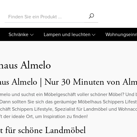
Schränke
Lampen und leuchten
Wohnungseinr
haus Almelo
us Almelo | Nur 30 Minuten von Alme
lmelo und suchst ein Möbelgeschäft voller schöner Möbel? Und 
ann sollten Sie sich das geräumige Möbelhaus Schippers Lifest
häft Schippers Lifestyle, Spezialist für Landmöbel und Wohnac
 der ideale Ort, um Inspiration zu finden!
ist für schöne Landmöbel