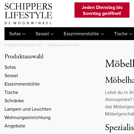
Jeden Dienstag bis
Sonntag geöffnet!
Sofas
Sessel
Esszimmerstühle
Tische
Schippers Lifestyle DE
Möbelhaus Almelo
Produktauswahl
Möbel
Sofas
Sessel
Möbelha
Esszimmerstühle
Tische
Lebst du in A
Atmosphäre? D
Schränke
das Möbelgesc
Lampen und Leuchten
Möbelgeschäft
Wohnungseinrichtung
Spezial
Angebote