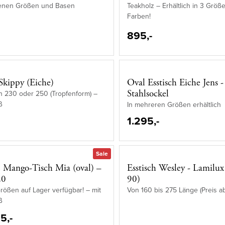
enen Größen und Basen
Teakholz – Erhältlich in 3 Größ
Farben!
895,-
 Skippy (Eiche)
Oval Esstisch Eiche Jens -
Stahlsockel
 in 230 oder 250 (Tropfenform) –
ß
In mehreren Größen erhältlich
1.295,-
Sale
 Mango-Tisch Mia (oval) –
Esstisch Wesley - Lamilux
20
90)
ößen auf Lager verfügbar! – mit
Von 160 bis 275 Länge (Preis a
ß
5,-