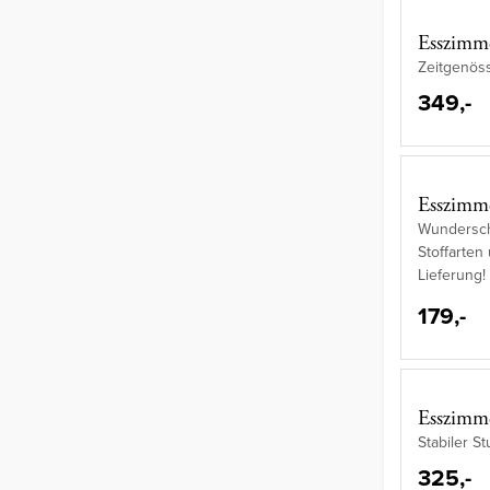
Esszimm
Zeitgenöss
349,-
Esszimme
Wunderschö
Stoffarten
Lieferung!
179,-
Esszimm
Stabiler St
325,-