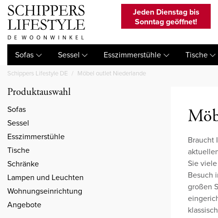
Jeden Dienstag bis
Sonntag geöffnet!
Sofas
Sessel
Esszimmerstühle
Tische
Schippers Lifestyle DE
Möbel outlet Niederlande
Produktauswahl
Sofas
Möbe
Sessel
Esszimmerstühle
Braucht 
Tische
aktuelle
Sie viele
Schränke
Besuch i
Lampen und Leuchten
großen S
Wohnungseinrichtung
eingeric
Angebote
klassisc