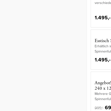
verschied
1.495,-
Esstisch
Erhältlich
Spinnenfu
1.495,-
Angebot!
240 x 1
Mehrere Gr
Spinnenfu
69
995,-