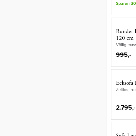
Sparen 30
Runder E
120 cm
Völlig mas
995,-
Ecksofa 
Zeitlos, r
2.795,-
Sofa Lov