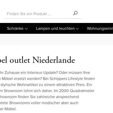
Schränke
Lampen und leuchten
Wohnungseinr
l outlet Niederlande
Ihr Zuhause ein Interieur-Update? Oder müssen Ihre
n Möbel ersetzt werden? Bei Schippers Lifestyle finden
 stylische Wohnartikel zu einem attraktiven Preis. Ein
m Showroom lohnt sich daher. Im 2000 Quadratmeter
howroom finden Sie zahlreiche ansprechend
htete Showrooms voller modischer aber auch
her Möbel.