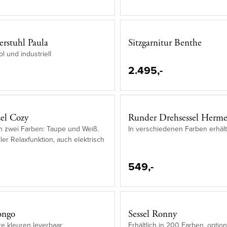
rstuhl Paula
Sitzgarnitur Benthe
l und industriell
2.495,-
sel Cozy
Runder Drehsessel Herm
 in zwei Farben: Taupe und Weiß.
In verschiedenen Farben erhält
ler Relaxfunktion, auch elektrisch
549,-
ongo
Sessel Ronny
e kleuren leverbaar
Erhältlich in 200 Farben, option