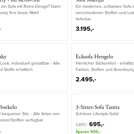
 ein Sofa mit Retro-Design? Dann
Ein modernes, schlankes Sofa i
ovely Ihre beste Wahl!
verschiedenen Stoffen und Le
lieferbar
-
3.195,-
nky
Ecksofa Hengelo
Look, individuell gestaltbar - Alle
Herrlicher Sitzkomfort - erhältli
 Stoffe erhältlich.
Farben, Stoffen und Anordnun
2.495,-
Boekelo
3-Sitzer-Sofa Tanita
 bequemer Sitz. - Alle Arten von
Schönes Lifestyle-Sofa!
ionen/Stoffen verfügbar.
695,-
1.195,-
-
Sparen 500,-