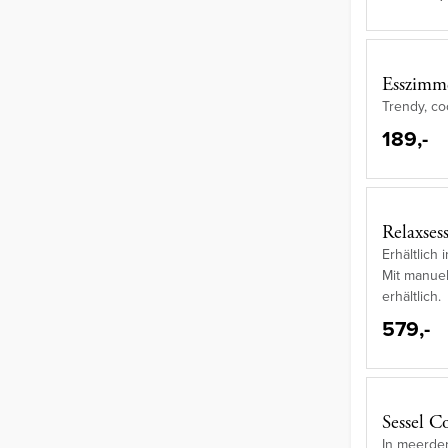
Esszimme
Trendy, coo
189,-
Relaxses
Erhältlich
Mit manuel
erhältlich.
579,-
Sessel C
In meerder