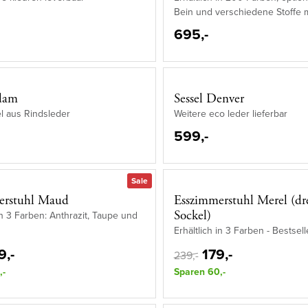
Bein und verschiedene Stoffe m
695,-
Adam
Sessel Denver
l aus Rindsleder
Weitere eco leder lieferbar
599,-
Sale
erstuhl Maud
Esszimmerstuhl Merel (dr
Sockel)
 in 3 Farben: Anthrazit, Taupe und
Erhältlich in 3 Farben - Bestsell
9,-
179,-
239,-
,-
Sparen 60,-