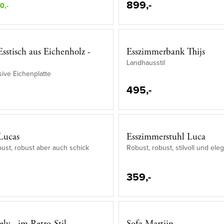
899,-
0,-
sstisch aus Eichenholz -
Esszimmerbank Thijs
Landhausstil
sive Eichenplatte
495,-
Lucas
Esszimmerstuhl Luca
obust, robust aber auch schick
Robust, robust, stilvoll und ele
359,-
ely - im Retro-Stil
Sofa Martijn