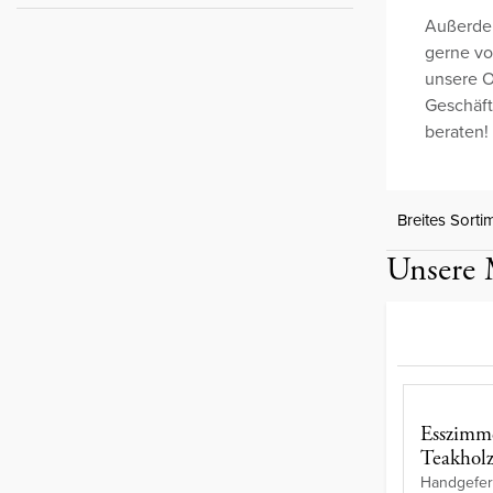
Außerdem
gerne vor
unsere O
Geschäft
beraten!
Breites Sorti
Unsere 
Esszimme
Teakhol
Handgeferti