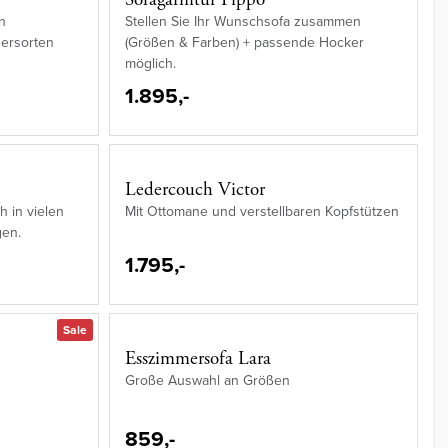
n
Stellen Sie Ihr Wunschsofa zusammen
dersorten
(Größen & Farben) + passende Hocker
möglich.
1.895,-
Ledercouch Victor
ch in vielen
Mit Ottomane und verstellbaren Kopfstützen
gen.
1.795,-
Sale
Esszimmersofa Lara
Große Auswahl an Größen
859,-