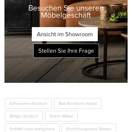
Besuchen Sie unseren
Möbelgeschäft
Ansicht im Showroom
Stellen Sie Ihre Frage
6-Personen-Esstisch
Bad Bentheim möbel
Billiger Esstisch
Dutch Möbel
Eettafel rond mangohout
Einrichtungshaus Almelo