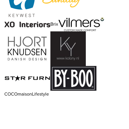
Brix
COCOmaisonLifestyle