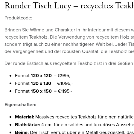
Runder Tisch Lucy – recyceltes Teak
Produktcode:
Bringen Sie Wärme und Charakter in Ihr Interieur mit diesem
recyceltem Teakholz. Die Verwendung von recyceltem Holz sor
sondern trägt auch zu einer nachhaltigeren Welt bei. Jeder T
der Vergangenheit und der robusten Qualität, die Teakholz bie
Der runde Esstisch aus recyceltem Teakholz ist in drei Größen 
Format
120 x 120
= €995,-
Format
130 x 130
= €1095,-
Format
150 x 150
= €1195,-
Eigenschaften:
Material:
Massives recyceltes Teakholz für einen natürli
Blattstärke:
4 cm, für ein solides und luxuriöses Aussehe
Beine:
Der Tisch verfügt über ein Metallkreuzgestell, d