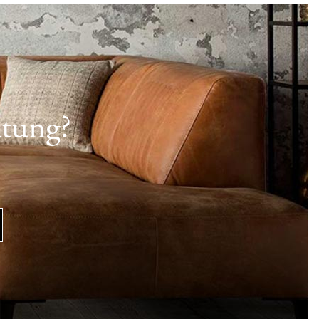
atung?