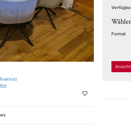
Verfügba
Wählen
Format
Ansich
ews