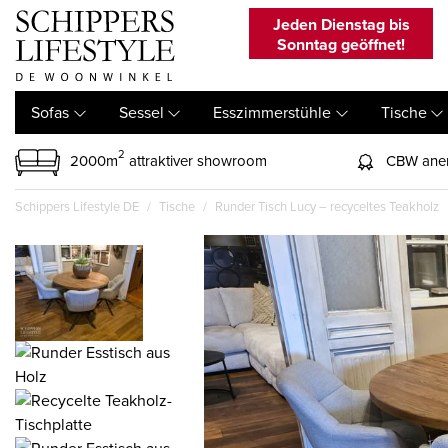
Jeden Dienstag bis
Sonntag geöffnet!
Sofas
Sessel
Esszimmerstühle
Tische
2
2000m
attraktiver showroom
CBW aner
Schippers Lifestyle DE
Tische
Runder Tisch Lucy – recyceltes Teakholz