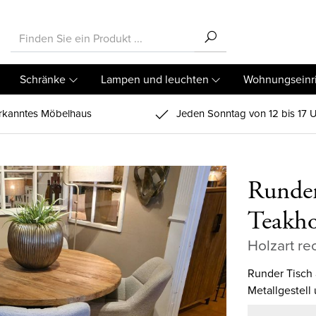
Schränke
Lampen und leuchten
Wohnungseinr
kanntes Möbelhaus
Jeden Sonntag von 12 bis 17 U
Runder
Teakho
Holzart re
Runder Tisch 
Metallgestell 