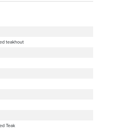
ed teakhout
ed Teak