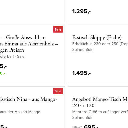
1.295,-
Sale
! – Große Auswahl an
Esstisch Skippy (Eiche)
en Emma aus Akazienholz –
Erhältlich in 230 oder 250 (Tro
Spinnenfuß
igen Preisen
eferbar! - Sale!
5,-
1.495,-
0,-
Sale
sstisch Nina - aus Mango-
Angebot! Mango-Tisch Mi
240 x 120
 aus der Holzart Mango
Mehrere Größen auf Lager verf
Spinnenfuß
5,-
695,-
995,-