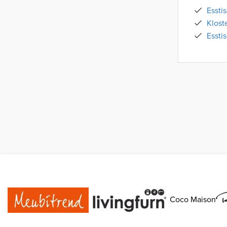
Essti
Klost
Essti
Coco Maison