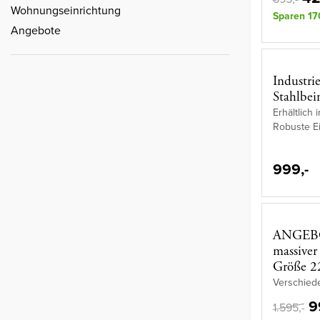
Wohnungseinrichtung
Sparen 17
Angebote
Industri
Stahlbei
Erhältlich
Robuste E
999,-
ANGEBOT
massiver
Größe 2
Verschied
9
1.595,-