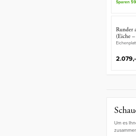
Sparen 59
Runder a
(Eiche –
Eichenplat
2.079,-
Schaue
Um es Ihn
zusammeng