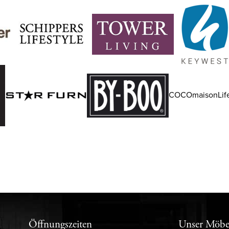
COCOmaisonLife
Öffnungszeiten
Unser Möbe