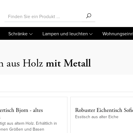
Schränke
Lampen und leuchten
Wohnungseinr
ch aus Holz
mit Metall
rtisch Bjorn - altes
Robuster Eichentisch Sofi
z
Esstisch aus alter Eiche
gt aus altem Holz. Erhältlich in
enen Größen und Basen