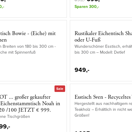
0,-
Sparen 300,-
etisch Bowie - (Eiche) mit
Rustikaler Eichentisch Sh
nen
oder U-Fuß
 in Breiten von 180 bis 300 cm -
Wunderschöner Esstisch, erhält
iche mit Spinnenfuß
bis 300 cm – Modell: Detlef
949,-
Sale
 ... großer gekaufter
Esstisch Sven - Recyceltes
 Eichenstammtisch Noah in
Hergestellt aus nachhaltigem r
Teakholz – Erhältlich in nicht w
20 /100 JETZT € 999.
Größen!
ene Tischgrößen
99,-