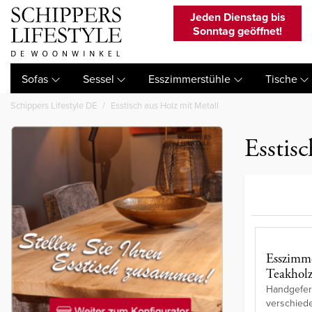
Jeden Dienstag bis
Sonntag geöffnet!
Sofas
Sessel
Esszimmerstühle
Tische
Schippers Lifestyle DE
Esstisch aus Holz mit Metall
Esstis
Esszimme
Teakhol
Handgeferti
verschied