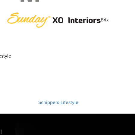
Brix
style
Schippers-Lifestyle
l