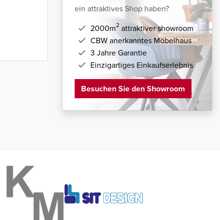
ein attraktives Shop haben?
2
2000m
attraktiver showroom
CBW anerkanntes Möbelhaus
3 Jahre Garantie
Einzigartiges Einkaufserlebnis
Besuchen Sie den Showroom