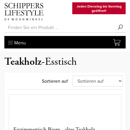
Jeden Dienstag bis Sonntag
geöffnet!
Menu
Teakholz
-Esstisch
Sortieren auf
Esszimmertisch Bjorn - altes Teakholz