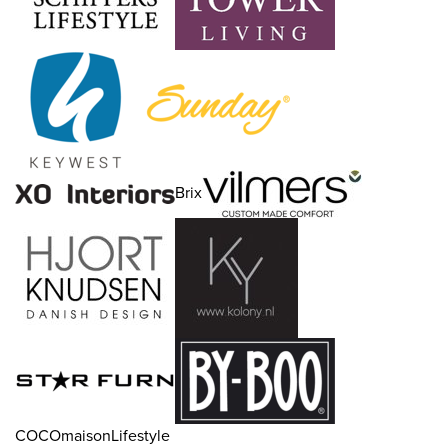
Brix
COCOmaisonLifestyle