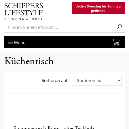
Jeden Dienstag bis Sonntag
geöffnet!
Menu
Küchentisch
Sortieren auf
Esszimmertisch Bjorn - altes Teakholz