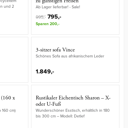
zu günstigen Preisen
ecyceltem
en und 2
Ab Lager lieferbar! - Sale!
795,-
995,-
Sparen 200,-
3-sitzer sofa Vince
Schönes Sofa aus afrikanischem Leder
1.849,-
 (160 x
Rustikaler Eichentisch Sharon – X-
oder U-Fuß
b 160 cm)
Wunderschöner Esstisch, erhältlich in 180
bis 300 cm – Modell: Detlef