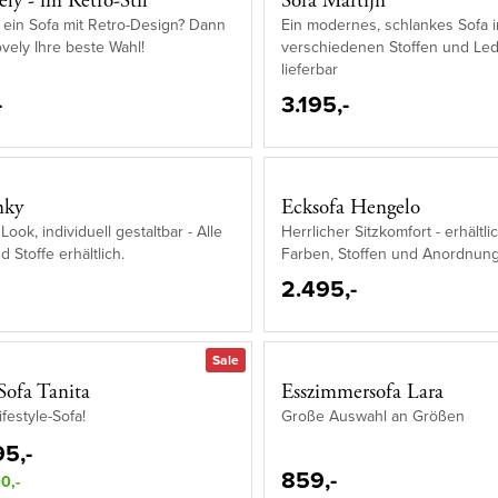
ely - im Retro-Stil
Sofa Martijn
 ein Sofa mit Retro-Design? Dann
Ein modernes, schlankes Sofa i
ovely Ihre beste Wahl!
verschiedenen Stoffen und Le
lieferbar
-
3.195,-
nky
Ecksofa Hengelo
Look, individuell gestaltbar - Alle
Herrlicher Sitzkomfort - erhältli
 Stoffe erhältlich.
Farben, Stoffen und Anordnun
2.495,-
Sale
-Sofa Tanita
Esszimmersofa Lara
festyle-Sofa!
Große Auswahl an Größen
5,-
859,-
0,-