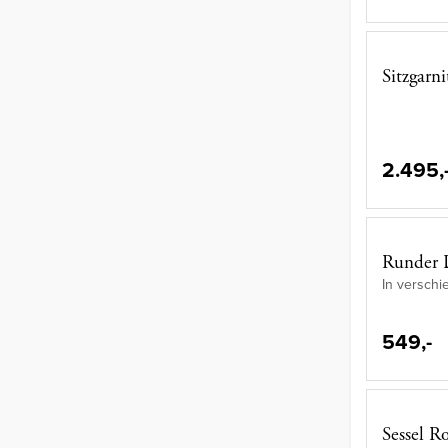
Sitzgarn
2.495,
Runder 
In verschi
549,-
Sessel R