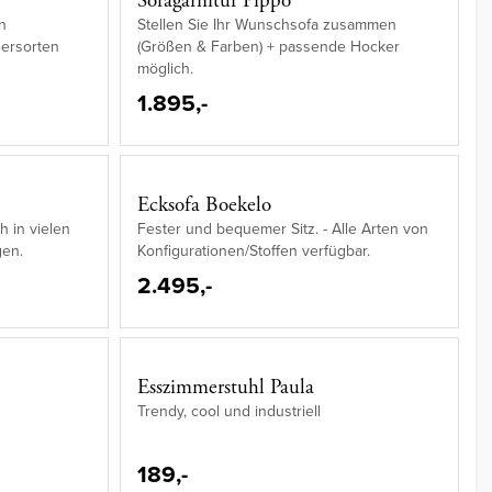
Sofagarnitur Pippo
n
Stellen Sie Ihr Wunschsofa zusammen
dersorten
(Größen & Farben) + passende Hocker
möglich.
1.895,-
Ecksofa Boekelo
ch in vielen
Fester und bequemer Sitz. - Alle Arten von
gen.
Konfigurationen/Stoffen verfügbar.
2.495,-
Esszimmerstuhl Paula
Trendy, cool und industriell
189,-