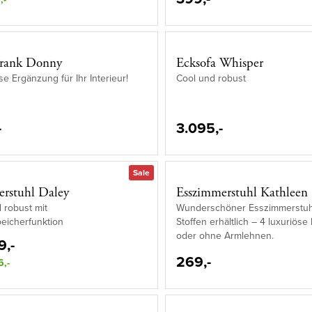
hrank Donny
Ecksofa Whisper
se Ergänzung für Ihr Interieur!
Cool und robust
-
3.095,-
Sale
rstuhl Daley
Esszimmerstuhl Kathleen
 robust mit
Wunderschöner Esszimmerstuhl
eicherfunktion
Stoffen erhältlich – 4 luxuriöse
oder ohne Armlehnen.
9,-
269,-
6,-