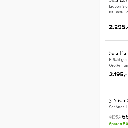
Sofa Lov
Lieben Sie
ist Bank L
2.295,
Sofa Fra
Prächtiger 
Größen und
2.195,-
3-Sitzer
Schönes Li
69
1.195,-
Sparen 50