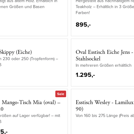
gt aus altem Holz. Erhältlich in
Hergestellt aus nachhaltigem r
enen Größen und Basen
Teakholz – Erhältlich in 3 Größ
Farben!
895,-
 Skippy (Eiche)
Oval Esstisch Eiche Jens -
Stahlsockel
 in 230 oder 250 (Tropfenform) –
ß
In mehreren Größen erhältlich
1.295,-
Sale
 Mango-Tisch Mia (oval) –
Esstisch Wesley - Lamilux
20
90)
ößen auf Lager verfügbar! – mit
Von 160 bis 275 Länge (Preis a
ß
5,-