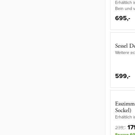
Erhältlich 
Bein und v
695,-
Sessel D
Weitere ec
599,-
Esszimme
Sockel)
Erhältlich 
17
239,-
Sparen 60