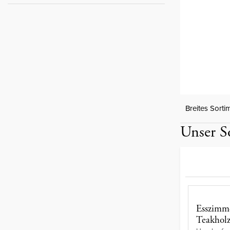
Breites Sorti
Unser S
Esszimme
Teakhol