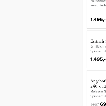
Handgeferti
verschied
1.495,-
Esstisch
Erhältlich
Spinnenfu
1.495,-
Angebot!
240 x 1
Mehrere Gr
Spinnenfu
69
995,-