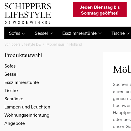
Jeden Dienstag bis
Sonntag geöffnet!
Sofas
Sessel
Esszimmerstühle
Tische
Schippers Lifestyle DE
Möbelhaus in Holland
Produktauswahl
Sofas
Möb
Sessel
Esszimmerstühle
Suchen S
Tische
einen an
genau ric
Schränke
hochwert
Lampen und Leuchten
Hauptpre
Wohnungseinrichtung
oder bes
Angebote
unser Ge