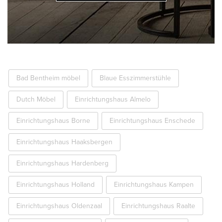
Bad Bentheim möbel
Blaue Esszimmerstühle
Dutch Möbel
Einrichtungshaus Almelo
Einrichtungshaus Borne
Einrichtungshaus Enschede
Einrichtungshaus Haaksbergen
Einrichtungshaus Hardenberg
Einrichtungshaus Holland
Einrichtungshaus Kampen
Einrichtungshaus Oldenzaal
Einrichtungshaus Raalte