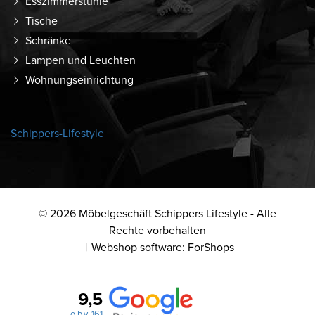
Esszimmerstühle
Tische
Schränke
Lampen und Leuchten
Wohnungseinrichtung
Schippers-Lifestyle
© 2026 Möbelgeschäft Schippers Lifestyle - Alle
Rechte vorbehalten
Webshop software: ForShops
9,5
o.b.v. 161