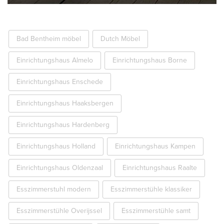
Bad Bentheim möbel
Dutch Möbel
Einrichtungshaus Almelo
Einrichtungshaus Borne
Einrichtungshaus Enschede
Einrichtungshaus Haaksbergen
Einrichtungshaus Hardenberg
Einrichtungshaus Holland
Einrichtungshaus Kampen
Einrichtungshaus Oldenzaal
Einrichtungshaus Raalte
Esszimmerstuhl modern
Esszimmerstühle klassiker
Esszimmerstühle Overijssel
Esszimmerstühle samt