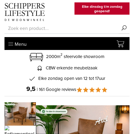
Elke dinsdag t/m zondag
geopend!
Menu
2
2000m
sfeervolle showroom
CBW erkende meubelzaak
Elke zondag open van 12 tot 17uur
9,5
| 161 Google reviews