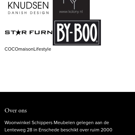
COCOmaisonLifestyle
Over ons
Woonwinkel Schippers Meubelen gelegen aan de
Lenteweg 28 in Enschede beschikt over ruim 2000