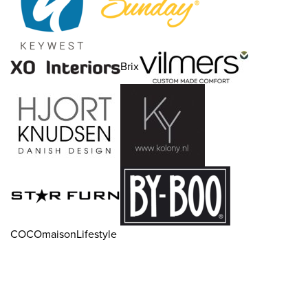
Brix
COCOmaisonLifestyle