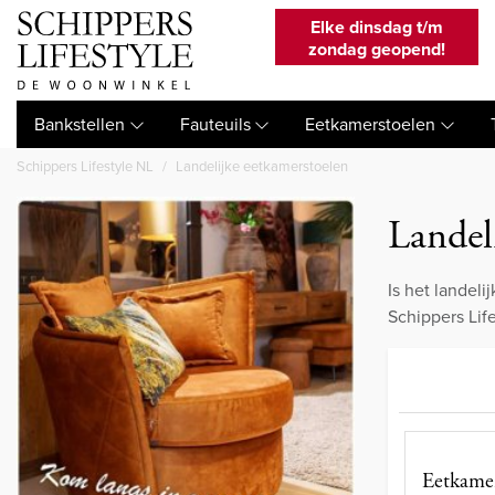
Elke dinsdag t/m
zondag geopend!
Bankstellen
Fauteuils
Eetkamerstoelen
Schippers Lifestyle NL
Landelijke eetkamerstoelen
Landel
Is het landel
Schippers Life
Eetkamer