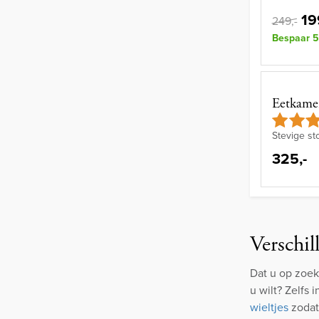
19
249,-
Bespaar 5
Eetkamer
Stevige sto
325,-
Verschil
Dat u op zoek
u wilt? Zelfs
wieltjes
zodat 