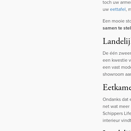
toch uw armen
uw
eettafel
, 
Een mooie sto
samen te stel
Landelij
De één zweert
een kwestie v
een vast mode
showroom aan
Eetkamer
Ondanks dat ee
net wat meer u
Schippers Lif
interieur vind