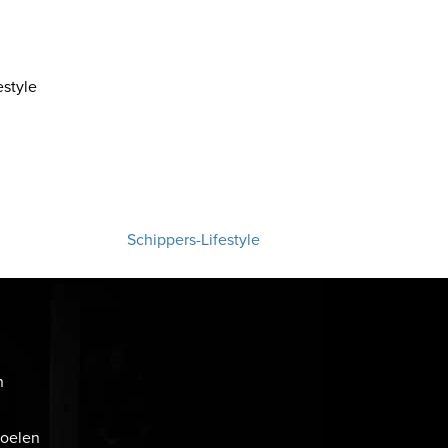
style
Schippers-Lifestyle
n
toelen