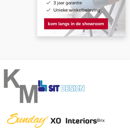
3 jaar garantie
Unieke winkelbeleving
kom langs in de showroom
Brix