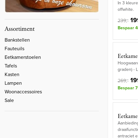
In 3 kleure
offwhite.
19
239,-
Bespaar 4
Assortiment
Bankstellen
Fauteuils
Eetkamer
Eetkamerstoelen
Hoogwaardi
Tafels
graden) - L
Kasten
19
269,-
Lampen
Bespaar 7
Woonaccessoires
Sale
Eetkamer
Aanbieding
draaifuncti
antraciet 