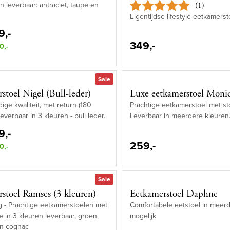
n leverbaar: antraciet, taupe en
(1)
Eigentijdse lifestyle eetkamerst
9,-
349,-
0,-
Sale
stoel Nigel (Bull-leder)
Luxe eetkamerstoel Moni
ge kwaliteit, met return (180
Prachtige eetkamerstoel met sto
everbaar in 3 kleuren - bull leder.
Leverbaar in meerdere kleuren
9,-
259,-
0,-
Sale
stoel Ramses (3 kleuren)
Eetkamerstoel Daphne
 - Prachtige eetkamerstoelen met
Comfortabele eetstoel in meerd
e in 3 kleuren leverbaar, groen,
mogelijk
en cognac