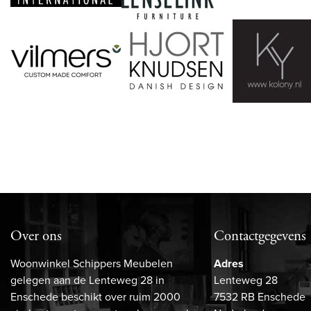
Over ons
Contactgegevens
Woonwinkel Schippers Meubelen
Adres
gelegen aan de Lenteweg 28 in
Lenteweg 28
Enschede beschikt over ruim 2000
7532 RB Enschede