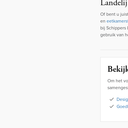
Landelij
Of bent u juis
en
eetkamers
bij Schippers
gebruik van h
Bekijk
Om het vo
samengeste
Desig
Goedk