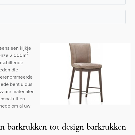
ens een kijkje
2
 onze 2.000m
rschillende
heden die
 gerenommeerde
hede bent u dus
rzame materialen
emaal uit en
schede om al uw
n barkrukken tot design barkrukken