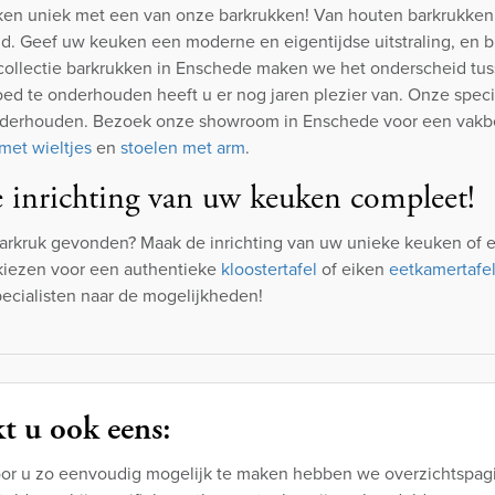
n uniek met een van onze barkrukken! Van houten barkrukken to
id. Geef uw keuken een moderne en eigentijdse uitstraling, en 
ollectie barkrukken in Enschede maken we het onderscheid tusse
ed te onderhouden heeft u er nog jaren plezier van. Onze speci
nderhouden. Bezoek onze showroom in Enschede voor een vakbe
met wieltjes
en
stoelen met arm
.
 inrichting van uw keuken compleet!
barkruk gevonden? Maak de inrichting van uw unieke keuken of
kiezen voor een authentieke
kloostertafel
of eiken
eetkamertafe
ecialisten naar de mogelijkheden!
t u ook eens:
or u zo eenvoudig mogelijk te maken hebben we overzichtspagi