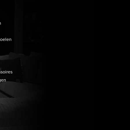
n
toelen
soires
gen