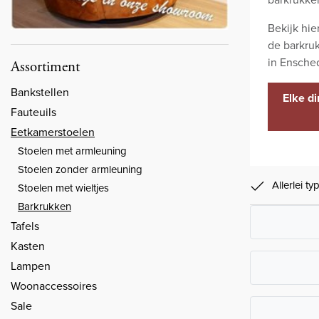
Bekijk hie
de barkruk
in Ensche
Assortiment
Bankstellen
Elke d
Fauteuils
Eetkamerstoelen
Stoelen met armleuning
Stoelen zonder armleuning
Allerlei t
Stoelen met wieltjes
Barkrukken
Tafels
Kasten
Lampen
Woonaccessoires
Sale