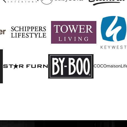
COCOmaisonLife