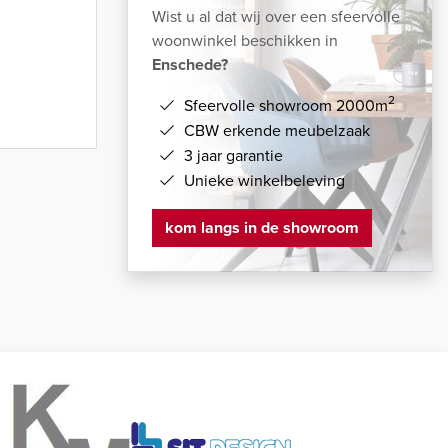
Wist u al dat wij over een sfeervolle
woonwinkel beschikken in
Enschede?
2
Sfeervolle showroom 2000m
CBW erkende meubelzaak
3 jaar garantie
Unieke winkelbeleving
kom langs in de showroom