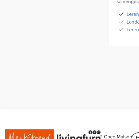
samengest
Leren
Lande
Leren
Coco Maison