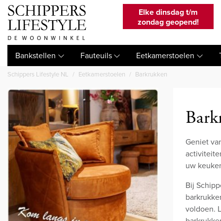
Elke dinsdag t/m
zondag geopend!
Bankstellen
Fauteuils
Eetkamerstoelen
Schippers Lifestyle NL
Eetkamerstoelen
Barkrukken
Bark
Geniet van
activiteit
uw keuken
Bij Schipp
barkrukken
voldoen. L
barkrukken