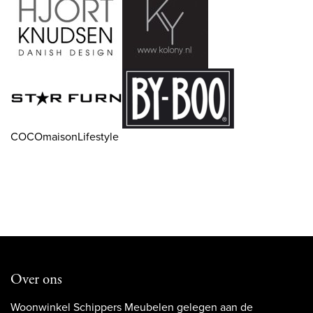
COCOmaisonLifestyle
Over ons
Woonwinkel Schippers Meubelen gelegen aan de