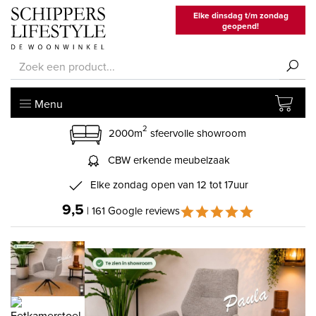
Elke dinsdag t/m zondag
geopend!
Menu
2
2000m
sfeervolle showroom
CBW erkende meubelzaak
Elke zondag open van 12 tot 17uur
9,5
| 161 Google reviews