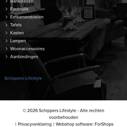
Bankstellen
Fauteuils
Eetkamerstoelen
Tafels
Kasten
Lampen
Woonaccessoires
Aanbiedingen
Schippers-Lifestyle
© 2026 Schippers Lifestyle - Alle rechten
voorbehouden
Privacyverklaring
Webshop software: ForShops