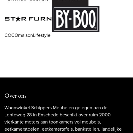
COCOmaisonLifestyle
Over ons
Woonwinkel Schippers Meubelen gelegen aan de
Lenteweg 28 in Enschede beschikt over ruim 2000
vierkante meters aan toonkamers vol meubels,
eetkamerstoelen, eetkamertafels, bankstellen, landelijke