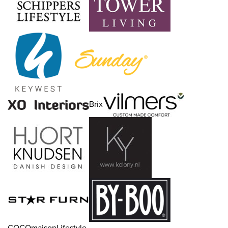
Brix
COCOmaisonLifestyle