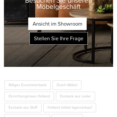
Besuchen Sie unseren
Möbelgeschäft
Ansicht im Showroom
Stellen Sie Ihre Frage
Billiges Esszimmerbank
Dutch Möbel
Einrichtungshaus Holland
Essbank aus Leder
Essbank aus Stoff
Holland möbel lagerverkauf