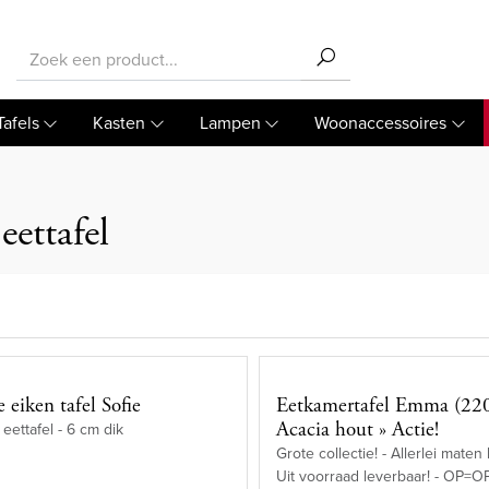
Tafels
Kasten
Lampen
Woonaccessoires
eettafel
 eiken tafel Sofie
Eetkamertafel Emma (22
Acacia hout » Actie!
eettafel - 6 cm dik
Grote collectie! - Allerlei maten
Uit voorraad leverbaar! - OP=O