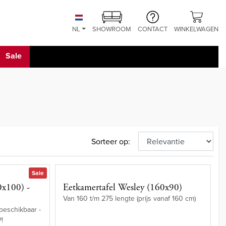
NL
SHOWROOM
CONTACT
WINKELWAGEN
Sale
Sorteer op:
Sale
0x100) -
Eetkamertafel Wesley (160x90)
Van 160 t/m 275 lengte (prijs vanaf 160 cm)
 beschikbaar -
P!