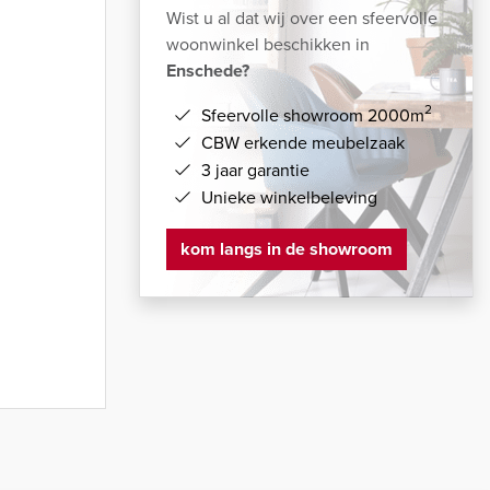
Wist u al dat wij over een sfeervolle
woonwinkel beschikken in
Enschede?
2
Sfeervolle showroom 2000m
CBW erkende meubelzaak
3 jaar garantie
Unieke winkelbeleving
kom langs in de showroom