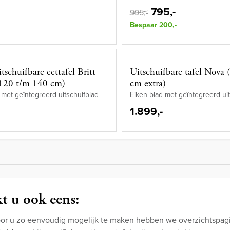
795,-
995,-
Bespaar 200,-
tschuifbare eettafel Britt
Uitschuifbare tafel Nova 
 120 t/m 140 cm)
cm extra)
 met geïntegreerd uitschuifblad
Eiken blad met geïntegreerd ui
1.899,-
t u ook eens:
or u zo eenvoudig mogelijk te maken hebben we overzichtspagi