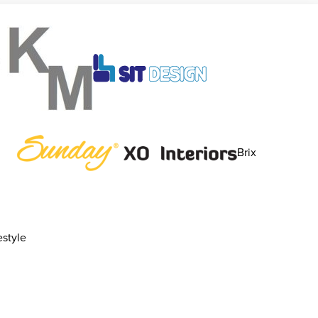
Brix
style