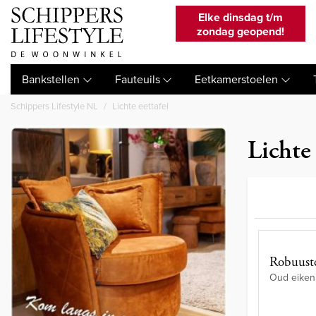
Elke dinsdag t/m
zondag geopend!
Bankstellen
Fauteuils
Eetkamerstoelen
Schippers Lifestyle NL
Lichte eettafel
Lichte
Robuuste
Oud eiken 