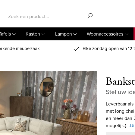
Tafels
Kasten
Lampen
Woonaccessoires
rkende meubelzaak
Elke zondag open van 12 t
Bankst
Stel uw id
Leverbaar als
met long chai
en meer dan 20
mogelijk.)
...U