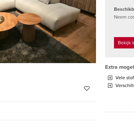
Beschikb
Neem cont
Bekijk 
Extra moge
Vele sto
Verschil