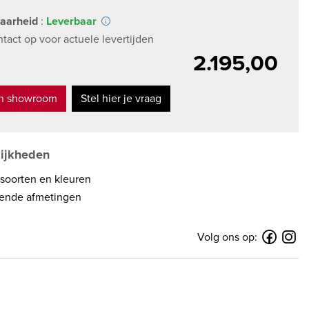
aarheid
:
Leverbaar
act op voor actuele levertijden
2.195,00
in showroom
Stel hier je vraag
lijkheden
fsoorten en kleuren
lende afmetingen
Volg ons op: