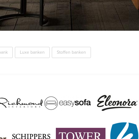
bank
Luxe banken
Stoffen banken