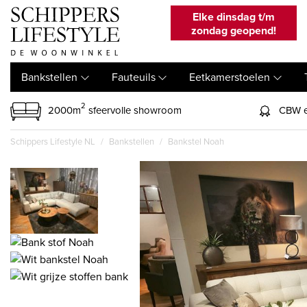
Elke dinsdag t/m
zondag geopend!
Bankstellen
Fauteuils
Eetkamerstoelen
2
2000m
sfeervolle showroom
CBW e
Schippers Lifestyle NL
Bankstellen
Bankstel Noah