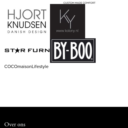
COCOmaisonLifestyle
Over ons