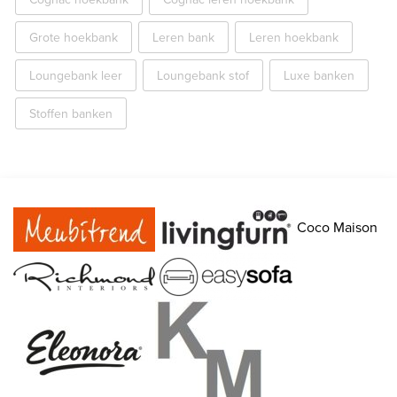
Grote hoekbank
Leren bank
Leren hoekbank
Loungebank leer
Loungebank stof
Luxe banken
Stoffen banken
Coco Maison