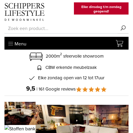
Elke dinsdag t/m zondag
geopend!
Menu
2
2000m
sfeervolle showroom
CBW erkende meubelzaak
Elke zondag open van 12 tot 17uur
9,5
| 161 Google reviews