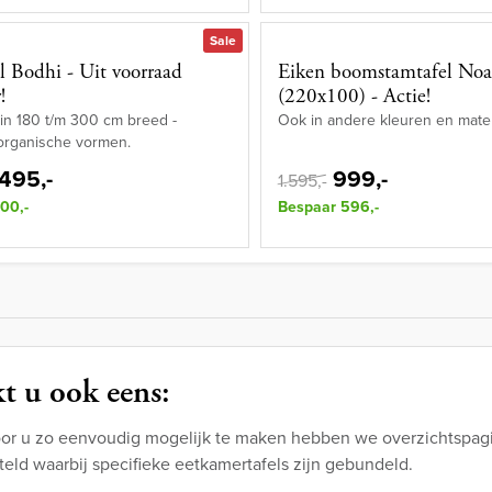
Sale
el Bodhi - Uit voorraad
Eiken boomstamtafel No
!
(220x100) - Actie!
in 180 t/m 300 cm breed -
Ook in andere kleuren en mate
 organische vormen.
.495,-
999,-
1.595,-
00,-
Bespaar 596,-
t u ook eens:
or u zo eenvoudig mogelijk te maken hebben we overzichtspagi
eld waarbij specifieke eetkamertafels zijn gebundeld.