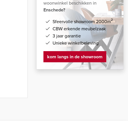
woonwinkel beschikken in
Enschede?
2
Sfeervolle showroom 2000m
CBW erkende meubelzaak
3 jaar garantie
Unieke winkelbeleving
kom langs in de showroom