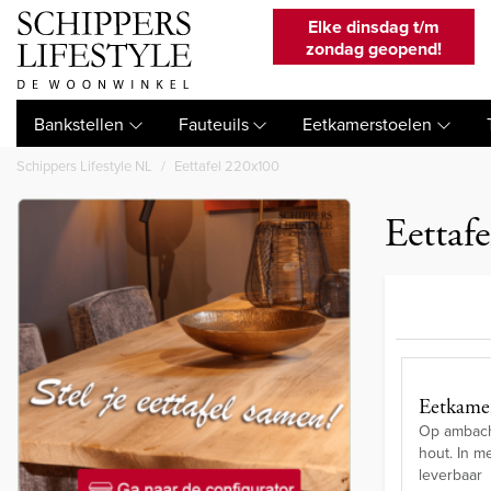
Elke dinsdag t/m
zondag geopend!
Bankstellen
Fauteuils
Eetkamerstoelen
Schippers Lifestyle NL
Eettafel 220x100
Eettaf
Eetkamer
Op ambacht
hout. In m
leverbaar