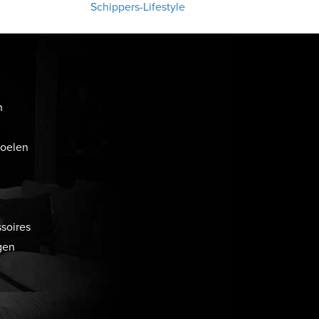
Schippers-Lifestyle
n
toelen
soires
gen