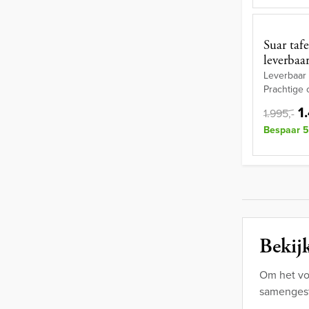
Suar taf
leverbaar
Leverbaar 
Prachtige
1
1.995,-
Bespaar 5
Bekijk
Om het vo
samengest