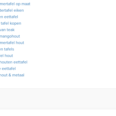
mertafel op maat
tertafel eiken
n eettafel
 tafel kopen
 van teak
 mangohout
mertafel hout
n tafels
fel hout
 houten eettafel
e eettafel
 hout & metaal