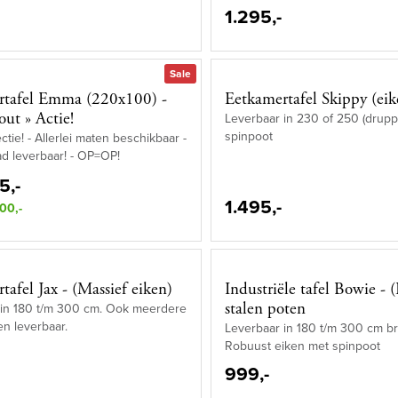
1.295,-
Sale
rtafel Emma (220x100) -
Eetkamertafel Skippy (eik
out » Actie!
Leverbaar in 230 of 250 (drupp
spinpoot
ctie! - Allerlei maten beschikbaar -
ad leverbaar! - OP=OP!
5,-
1.495,-
00,-
tafel Jax - (Massief eiken)
Industriële tafel Bowie - 
stalen poten
 in 180 t/m 300 cm. Ook meerdere
en leverbaar.
Leverbaar in 180 t/m 300 cm br
Robuust eiken met spinpoot
999,-