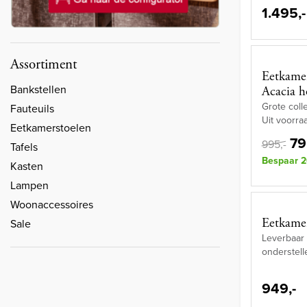
1.495,-
Assortiment
Eetkame
Bankstellen
Acacia h
Grote colle
Fauteuils
Uit voorra
Eetkamerstoelen
79
995,-
Tafels
Bespaar 2
Kasten
Lampen
Woonaccessoires
Eetkamer
Sale
Leverbaar
onderstell
949,-