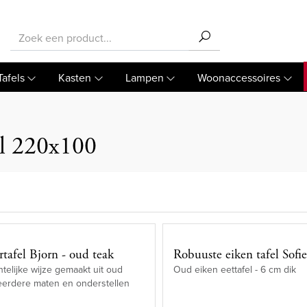
Tafels
Kasten
Lampen
Woonaccessoires
el 220x100
tafel Bjorn - oud teak
Robuuste eiken tafel Sofi
elijke wijze gemaakt uit oud
Oud eiken eettafel - 6 cm dik
eerdere maten en onderstellen