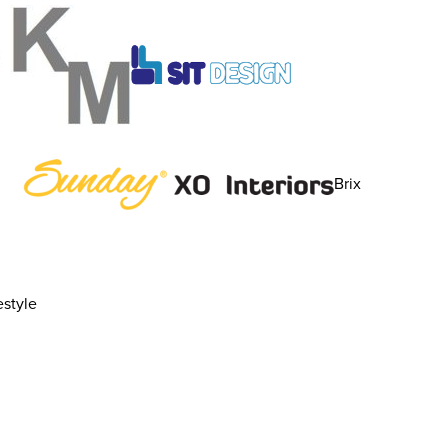
Brix
style