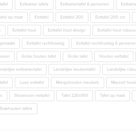
tafel
Eetkamer tafels
Eetkamertafel 6 personen
Eetkame
afel op maat
Eettafel
Eettafel 200
Eettafel 200 cm
t
Eettafel hout
Eettafel hout design
Eettafel hout robuus
 gemaakt
Eettafel rechthoekig
Eettafel rechthoekig 6 persone
sonen
Grote houten tafel
Grote tafel
Houten eettafel
ndelijke eetkamertafel
Landelijke keukentafel
Landelijke robu
tafel
Luxe eettafel
Mangohouten meubels
Massief houte
ls
Showroom eettafel
Tafel 220x100
Tafel op maat
Teakhouten tafels