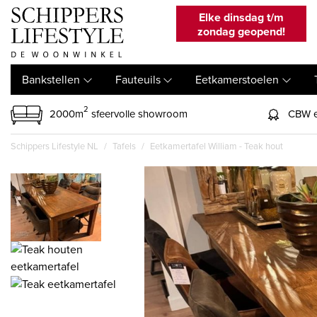
Elke dinsdag t/m
zondag geopend!
Bankstellen
Fauteuils
Eetkamerstoelen
2
2000m
sfeervolle showroom
CBW e
Schippers Lifestyle NL
Tafels
Eetkamertafel William - Teak hout