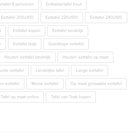
rtafel 8 personen
Eetkamertafel hout
Eettafel 200x100
Eettafel 220x100
Eettafel 240x100
t
Eettafel kopen
Eettafel landelijk
n
Eettafel teak
Goedkope eettafel
Houten eettafel landelijk
Houten eettafel op maat
uste eettafel
Landelijke tafel
Lange eettafel
n eettafel
Mooie eettafel
Op maat gemaakte eettafel
Tafel op maat online
Tafel van Teak kopen