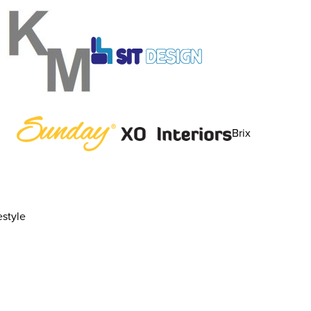
Brix
style