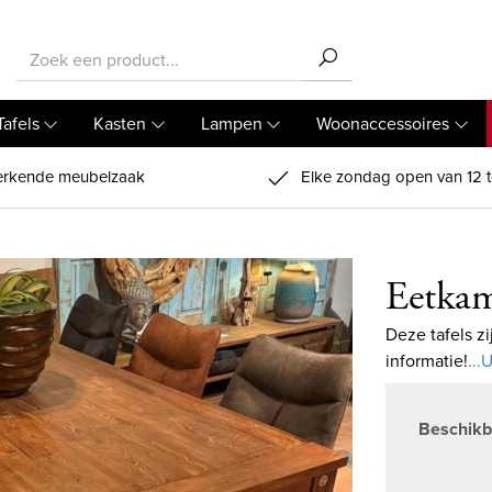
Tafels
Kasten
Lampen
Woonaccessoires
rkende meubelzaak
Elke zondag open van 12 t
Eetkam
Deze tafels z
informatie!
...
Beschikb